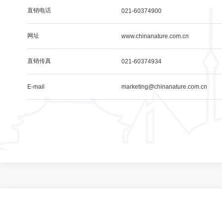
直销电话
021-60374900
网址
www.chinanature.com.cn
直销传真
021-60374934
E-mail
marketing@chinanature.com.cn