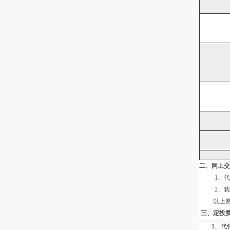
二、网上交
1、代销
2、我司
以上费率优
三、定投
1、代销