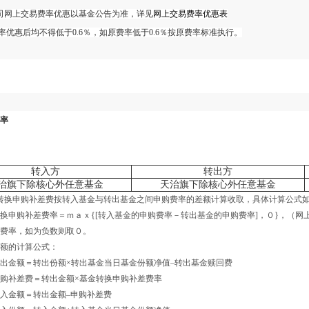
网上交易费率优惠以基金公告为准，详见
网上交易费率优惠表
惠后均不得低于0.6％，如原费率低于0.6％按原费率标准执行。
率
转入方
转出方
治旗下除核心外任意基金
天治旗下除核心外任意基金
换申购补差费按转入基金与转出基金之间申购费率的差额计算收取，具体计算公式
购补差费率＝ｍａｘ{[转入基金的申购费率－转出基金的申购费率]，０}，（网
费率，如为负数则取０。
的计算公式：
＝转出份额×转出基金当日基金份额净值–转出基金赎回费
费＝转出金额×基金转换申购补差费率
＝转出金额–申购补差费