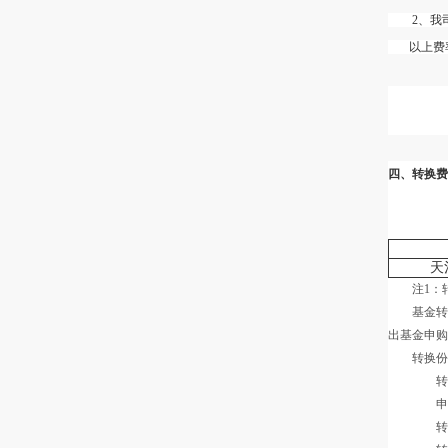
2、我司
以上费率优
四、转换费
天
注1：转
基金转换申
出基金申购
转换份额
转出金额
申购补差
转入金额