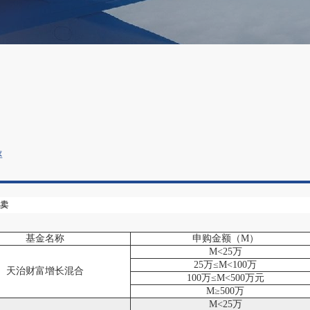
率
卖
基金名称
申购金额（M）
M<25万
25万≤M<100万
天治财富增长混合
100万≤M<500万元
M≥500万
M<25万