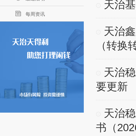
天治基
每周资讯
天治鑫
（转换
天治稳
要更新
天治稳
书（20